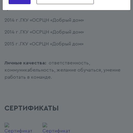
Грамоты:
2014 г .ГКУ «ОСРЦН «Добрый дом»
2014 г .ГКУ «ОСРЦН «Добрый дом»
2015 г .ГКУ «ОСРЦН «Добрый дом»
Личные качества:
ответственность,
коммуникабельность, желание обучаться, умение
работать в команде.
СЕРТИФИКАТЫ