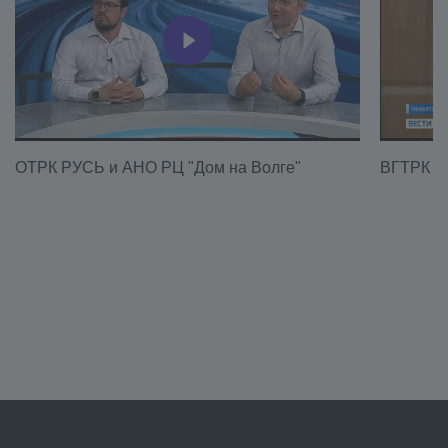
ОТРК РУСЬ и АНО РЦ "Дом на Волге"
ВГТРК о 