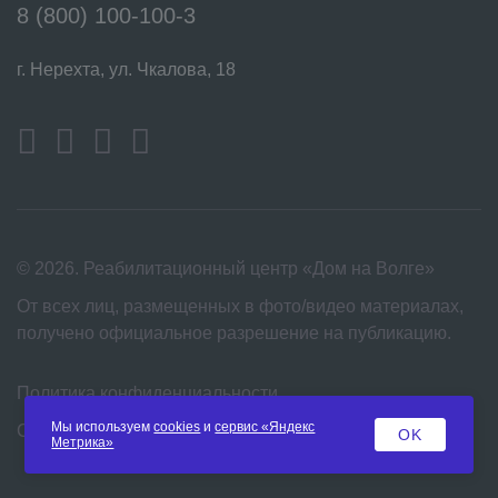
8 (800) 100-100-3
г. Нерехта, ул. Чкалова, 18
© 2026. Реабилитационный центр «Дом на Волге»
От всех лиц, размещенных в фото/видео материалах,
получено официальное разрешение на публикацию.
Политика конфиденциальности
Мы используем
cookies
и
сервис «Яндекс
Согласие на обработку персональных данных
OK
Метрика»