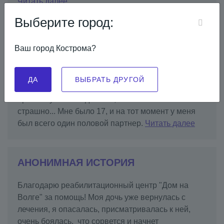
Читать далее
Выберите город:
ИСТОРИЯ НАСТИ
Ваш город Кострома?
Привет! Меня зовут Настя. Уже больше 7 лет я
живу с ВИЧ. И эти годы были далеко не самыми
ДА
ВЫБРАТЬ ДРУГОЙ
легкими в моей жизни. Я до сих пор помню, как
врач озвучил мне диагноз, как мне было плохо и
страшно... Мне было 17, и на тот момент у меня
был всего один половой партнер.
Читать далее
АНОНИМНАЯ ИСТОРИЯ
Благодарю реабилитационный центр "Дом на
Волге" за помощь! Моя дочь уже вернулась с
лечения, я опасалась, присматривалась к ней,
очень боялась, что сорвется и начнет