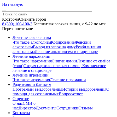
На главную
Кострома
Сменить город
8 (800) 100-100-3
Бесплатная горячая линия, с 9-22 по мск
Перезвоните мне
Лечение алкоголизма
Что такое алкоголизм
Кодирование
Женский
алкоголизм
Вывод из запоя на дому
Реабилитация
алкоголизма
Лечение алкоголизма в стационаре
Лечение наркомании
Что такое наркомания
Снятие ломки
Лечение от спайса
(соли)
Скорая наркологическая помощь
Комплексное
лечение в стационаре
Лечение игромании
Что такое игромания
Лечение игромании
Родителям и близким
Программы выздоровления
Истории выздоровления
О
помощи для созависимых
Вопрос/ответ
О центре
О нас
СМИ о
нас
Директор
Документы
Сотрудники
Отзывы
Контакты