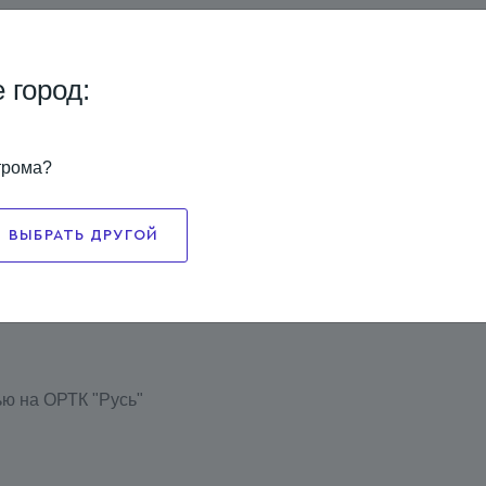
 город:
трома?
ВЫБРАТЬ ДРУГОЙ
ю на ОРТК "Русь"