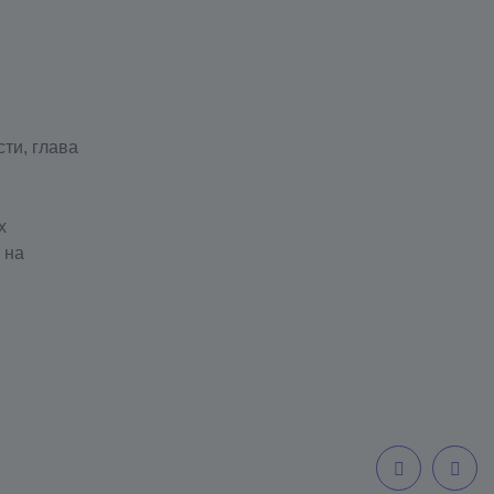
ти, глава
х
 на