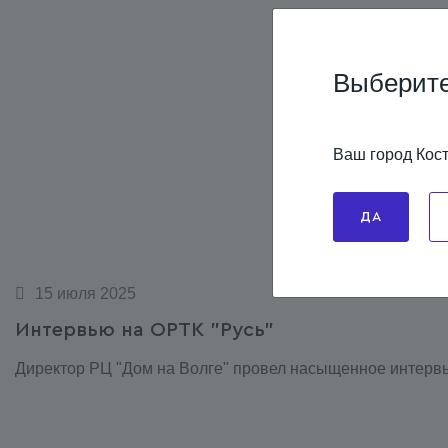
Выберите
Ваш город Кос
ДА
15 июля 2025
Интервью на ОРТК "Русь"
Директор РЦ "Дом на Волге" провел насыщенное интервь