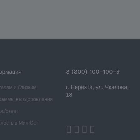
ормация
8 (800) 100-100-3
г. Нерехта, ул. Чкалова,
телям и близким
18
раммы выздоровления
ос/ответ
тность в МинЮст