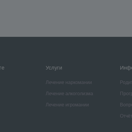
ге
Услуги
Инф
Лечение наркомании
Роди
Лечение алкоголизма
Прог
Лечение игромании
Вопр
Отчё